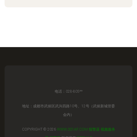
电话：028-805**
地址：成都市武侯区武兴四路10号、12号（武侯新城管委
会内）
COPYRIGHT © 2026
WWW.001AF.COM
报警器
视频服务