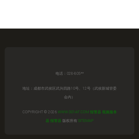
电话：028-805**
地址：成都市武侯区武兴四路10号、12号（武侯新城管委
会内）
COPYRIGHT © 2026
WWW.001AF.COM
报警器
视频服务
器
报警器
版权所有
SITEMAP