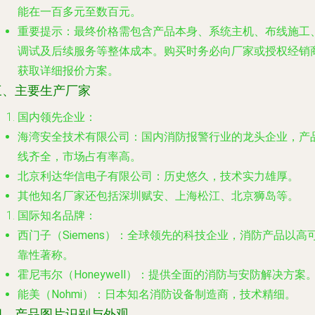
能在
一百多元至数百元
。
重要提示
：最终价格需包含产品本身、系统主机、布线施工
调试及后续服务等整体成本。购买时务必向厂家或授权经销
获取详细报价方案。
三、主要生产厂家
国内领先企业
：
海湾安全技术有限公司
：国内消防报警行业的龙头企业，产
线齐全，市场占有率高。
北京利达华信电子有限公司
：历史悠久，技术实力雄厚。
其他知名厂家还包括
深圳赋安、上海松江、北京狮岛
等。
国际知名品牌
：
西门子（Siemens）
：全球领先的科技企业，消防产品以高
靠性著称。
霍尼韦尔（Honeywell）
：提供全面的消防与安防解决方案
能美（Nohmi）
：日本知名消防设备制造商，技术精细。
四、产品图片识别与外观