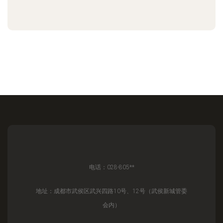
电话：028-805**
地址：成都市武侯区武兴四路10号、12号（武侯新城管委
会内）