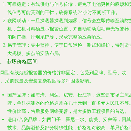
可靠稳定
：有线供电与信号传输，避免了电池更换的麻烦和
线信号可能受到的干扰，确保系统24小时不间断工作。
联网联动
：一旦探测器探测到烟雾，信号会立即传输至消防
机，主机可精确显示报警位置，并自动联动启动声光报警器
消防广播、排烟系统等，形成完整的应急响应。
易于管理
：集中监控，便于日常巡检、测试和维护，特别适
大规模、多点的安防布局。
二、市场价格区间
联网型有线烟感报警器的价格并非固定，它受到品牌、型号、功
能、采购数量及安装复杂程度等多种因素影响。
国产品牌
：如海湾、利达、赋安、松江等，这些是市场主流
牌，单只探测器的价格通常在
几十元到一百多元人民币
不等
性价比高，售后服务网络完善，是大多数工程项目的首选。
进口/合资品牌
：如西门子、霍尼韦尔、能美、安舍等，因其
技术、品牌溢价及部分特殊性能，价格相对较高，单只价格