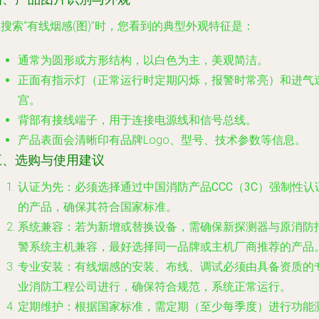
搜索“有线烟感(图)”时，您看到的典型外观特征是：
通常为圆形或方形结构，以白色为主，美观简洁。
正面有指示灯（正常运行时定期闪烁，报警时常亮）和进气
宫。
背部有接线端子，用于连接电源线和信号总线。
产品表面会清晰印有品牌Logo、型号、技术参数等信息。
五、选购与使用建议
认证为先
：必须选择通过中国消防产品
CCC（3C）强制性认
的产品，确保其符合国家标准。
系统兼容
：若为新增或替换设备，需确保新探测器与原消防
警系统主机
兼容
，最好选择同一品牌或主机厂商推荐的产品
专业安装
：有线烟感的安装、布线、调试必须由具备资质的
业消防工程公司进行，确保符合规范，系统正常运行。
定期维护
：根据国家标准，需定期（至少每季度）进行功能