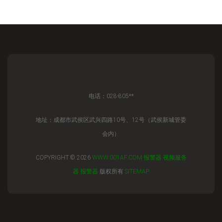
电话：028-805**
地址：成都市武侯区武兴四路10号、12号（武侯新城管委
会内）
COPYRIGHT © 2026
WWW.001AF.COM
报警器
视频服务
器
报警器
版权所有
SITEMAP