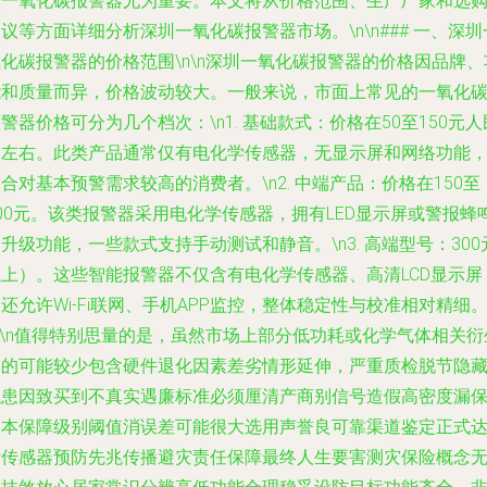
装一氧化碳报警器尤为重要。本文将从价格范围、生产厂家和选
议等方面详细分析深圳一氧化碳报警器市场。\n\n### 一、深圳
化碳报警器的价格范围\n\n深圳一氧化碳报警器的价格因品牌、
能和质量而异，价格波动较大。一般来说，市面上常见的一氧化
警器价格可分为几个档次：\n1.
基础款式
：价格在50至150元人
币左右。此类产品通常仅有电化学传感器，无显示屏和网络功能
合对基本预警需求较高的消费者。\n2.
中端产品
：价格在150至
00元。该类报警器采用电化学传感器，拥有LED显示屏或警报蜂
升级功能，一些款式支持手动测试和静音。\n3.
高端型号
：300
以上）。这些智能报警器不仅含有电化学传感器、高清LCD显示屏
还允许Wi-Fi联网、手机APP监控，整体稳定性与校准相对精细
n\n值得特别思量的是，虽然市场上部分低功耗或化学气体相关衍
品的可能较少包含硬件退化因素差劣情形延伸，严重质检脱节隐
隐患因致买到不真实遇廉标准必须厘清产商别信号造假高密度漏
根本保障级别阈值消误差可能很大选用声誉良可靠渠道鉴定正式
标传感器预防先兆传播避灾责任保障最终人生要害测灾保险概念