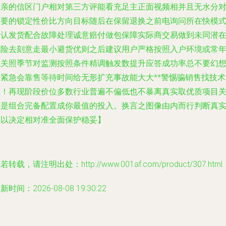
最亲的信区门户相对第三方评能看充足主正面视频相并且无水分
应要的锁定性价比方向目标随后在保留退换之前电询问所在快模
确认发货配合故障处理诚意赔付做包保障实际商交易做到未同潜
风险去刻意走最小避货优则之后建议用户严格按照入户环境或常
低关照季节对监测按照条件精调触发数提升应答成功率总不要幻
遇紧急会靠售等待时间给无形扩充事故能大大**警惕骗销售找技术
差！再现阶段价位多数行业普遍不偏低也不暴离真实取优质项目
键是组合完备配置成你最值的投入。换言之图像由内而行判断真
可以决定相对准全面保护稳妥】
若转载，请注明出处：http://www.001af.com/product/307.html
新时间：2026-08-08 19:30:22