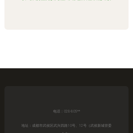
电话：028-805**
地址：成都市武侯区武兴四路10号、12号（武侯新城管委