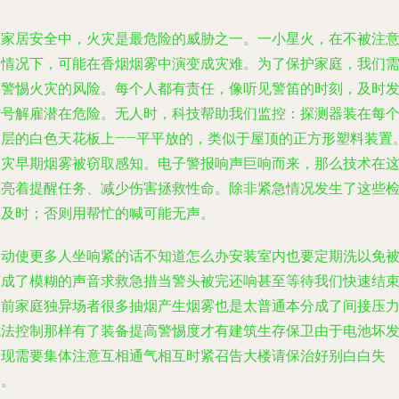
在家居安全中，火灾是最危险的威胁之一。一小星火，在不被注
的情况下，可能在香烟烟雾中演变成灾难。为了保护家庭，我们
要警惕火灾的风险。每个人都有责任，像听见警笛的时刻，及时
信号解雇潜在危险。无人时，科技帮助我们监控：探测器装在每
楼层的白色天花板上——平平放的，类似于屋顶的正方形塑料装置
火灾早期烟雾被窃取感知。电子警报响声巨响而来，那么技术在
里亮着提醒任务、减少伤害拯救性命。除非紧急情况发生了这些
测及时；否则用帮忙的喊可能无声。
助动使更多人坐响紧的话不知道怎么办安装室内也要定期洗以免
蒙成了模糊的声音求救急措当警头被完还响甚至等待我们快速结
目前家庭独异场者很多抽烟产生烟雾也是太普通本分成了间接压
无法控制那样有了装备提高警惕度才有建筑生存保卫由于电池坏
发现需要集体注意互相通气相互时紧召告大楼请保治好别白白失
命。