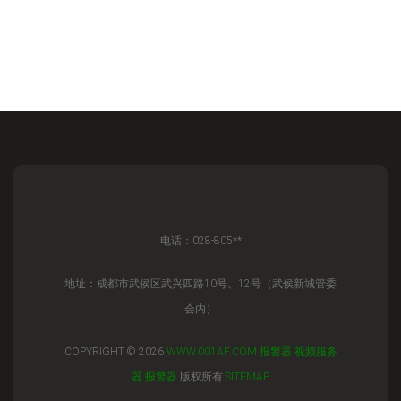
电话：028-805**
地址：成都市武侯区武兴四路10号、12号（武侯新城管委
会内）
COPYRIGHT © 2026
WWW.001AF.COM
报警器
视频服务
器
报警器
版权所有
SITEMAP