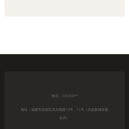
电话：028-805**
地址：成都市武侯区武兴四路10号、12号（武侯新城管委
会内）