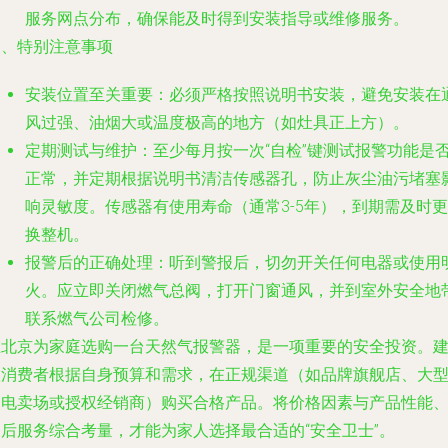
服务网点分布，确保能及时得到安装指导或维修服务。
三、特别注意事项
安装位置至关重要
：必须严格按照说明书安装，避免安装在
风过强、油烟大或温度极高的地方（如灶具正上方）。
定期测试与维护
：至少每月按一次“自检”键测试报警功能是
正常，并定期根据说明书清洁传感器孔，防止灰尘油污堵塞
响灵敏度。传感器有使用寿命（通常3-5年），到期需及时更
换整机。
报警后的正确处理
：听到警报后，切勿开关任何电器或使用
火。应立即关闭燃气总阀，打开门窗通风，并到室外安全地
联系燃气公司检修。
在北京为家庭选购一台天然气报警器，是一项重要的安全投资。
议消费者根据自身预算和需求，在正规渠道（如品牌旗舰店、大
家电卖场或授权经销商）购买合格产品。将价格因素与产品性能
售后服务综合考量，才能为家人选择最合适的“安全卫士”。