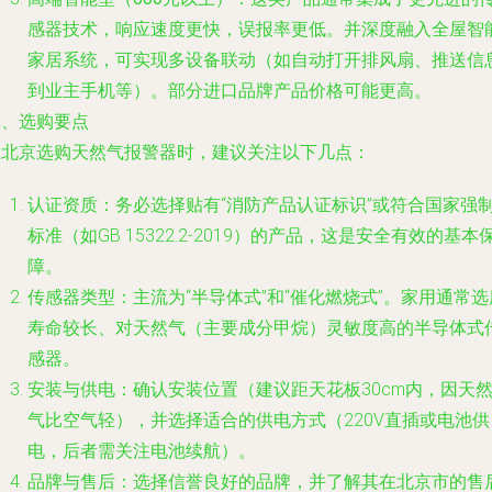
感器技术，响应速度更快，误报率更低。并深度融入全屋智
家居系统，可实现多设备联动（如自动打开排风扇、推送信
到业主手机等）。部分进口品牌产品价格可能更高。
二、选购要点
在北京选购天然气报警器时，建议关注以下几点：
认证资质
：务必选择贴有“消防产品认证标识”或符合国家强
标准（如GB 15322.2-2019）的产品，这是安全有效的基本
障。
传感器类型
：主流为“半导体式”和“催化燃烧式”。家用通常选
寿命较长、对天然气（主要成分甲烷）灵敏度高的半导体式
感器。
安装与供电
：确认安装位置（建议距天花板30cm内，因天
气比空气轻），并选择适合的供电方式（220V直插或电池供
电，后者需关注电池续航）。
品牌与售后
：选择信誉良好的品牌，并了解其在北京市的售