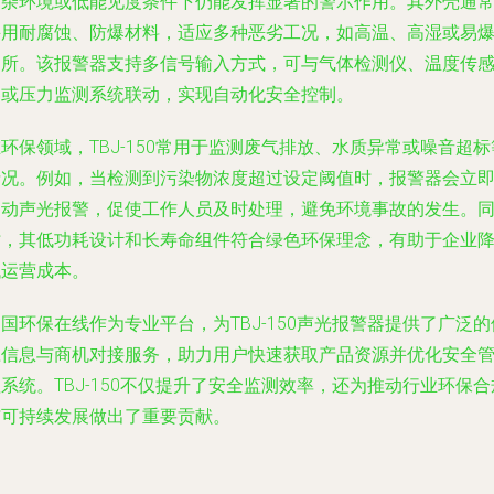
嘈杂环境或低能见度条件下仍能发挥显著的警示作用。其外壳通
采用耐腐蚀、防爆材料，适应多种恶劣工况，如高温、高湿或易
场所。该报警器支持多信号输入方式，可与气体检测仪、温度传
器或压力监测系统联动，实现自动化安全控制。
环保领域，TBJ-150常用于监测废气排放、水质异常或噪音超标
情况。例如，当检测到污染物浓度超过设定阈值时，报警器会立
启动声光报警，促使工作人员及时处理，避免环境事故的发生。
时，其低功耗设计和长寿命组件符合绿色环保理念，有助于企业
低运营成本。
国环保在线作为专业平台，为TBJ-150声光报警器提供了广泛的
应信息与商机对接服务，助力用户快速获取产品资源并优化安全
系统。TBJ-150不仅提升了安全监测效率，还为推动行业环保合
与可持续发展做出了重要贡献。