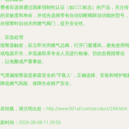
消费者应选择通过国家强制性认证（如CCC标志）的产品，关注传
器的灵敏度和寿命，并优先选择带有自动切断阀联动功能的型号
以在报警时自动关闭燃气阀门，提升安全性。
四、应急处理
若报警器触发，应立即关闭燃气总阀，打开门窗通风，避免使用
火或电器开关，并迅速联系专业人员进行检修。切勿忽视报警信
号，以免酿成严重事故。
燃气泄漏报警器是家庭安全的“守夜人”，正确选择、安装和维护能
大降低燃气风险，保障生命财产安全。
若转载，请注明出处：http://www.001af.com/product/244.html
新时间：2026-08-08 11:29:50