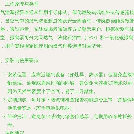
一、工作原理与类型
燃气泄漏报警器通常采用半导体式、催化燃烧式或红外式传感器
术。当空气中的燃气浓度超过预设安全阈值时，传感器会触发报
电路，通过声音、光线或远程通知等方式警示用户。根据检测气
类型，报警器可分为天然气、液化石油气（LPG）和一氧化碳报警
器，用户需根据家庭使用的燃气种类选择对应型号。
二、安装与使用要点
安装位置：应靠近燃气设备（如灶具、热水器）但避免直接
触高温、油烟或通风过强的区域，建议距天花板30厘米以内
因为天然气密度小于空气，易于上升聚集。
定期测试：每月按下测试键检查报警功能是否正常，并确保
池电量充足（若为电池供电型）。
维护清洁：避免灰尘或油污堵塞传感器，定期用软布擦拭外
壳。
三、选购建议