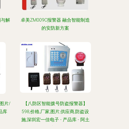
因与解
卓美ZM009C报警器 融合智能制造
的安防新方案
图片/
【八防区智能拨号防盗报警器】
品库
598,价格,厂家,图片,供应商,防盗设
施,深圳宏一佳电子 - 产品库 - 阿土
伯交易网