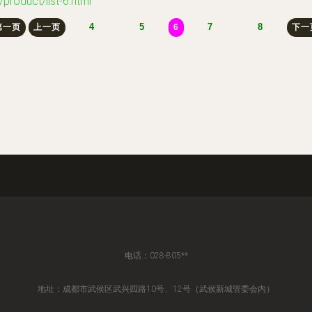
uct/list-6.html
4
5
7
8
第一页
上一页
6
下一
电话：028-805**
地址：成都市武侯区武兴四路10号、12号（武侯新城管委会内）