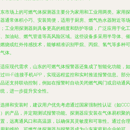
山东市场上的可燃气体探测器主要分为家用和工业用两类。家用
测器通常体积小巧、安装简便，适用于厨房、燃气热水器附近等
所；工业用探测器则具备更高的精度和防护等级，广泛应用于化
厂、加油站、燃气管道等高风险区域。这些设备多采用半导体、
化燃烧或红外传感技术，能够精准识别甲烷、丙烷、氢气等多种
燃气体。
为适应现代需求，山东的可燃气体报警器还集成了智能化功能，
过Wi-Fi连接手机APP，实现远程监控和实时推送报警信息。部
产品还支持联动控制，例如在报警时自动关闭燃气阀门或启动通
系统，进一步提升安全性。
在选择和安装时，建议用户优先考虑通过国家强制性认证（如CCC
证）的产品，并定期测试报警功能。探测器应安装在气体易积聚
位置，远离通风口和高温源，以确保其灵敏度和可靠性。通过合
使用和维护，可燃气体探测器与报警器成为山东家庭和企业的可