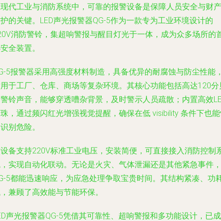
在现代工业与消防系统中，可靠的报警设备是保障人员安全与财
护的关键。LED声光报警器QG-5作为一款专为工业环境设计的
220V消防警铃，集超响警报与醒目灯光于一体，成为众多场所的
选安全装置。
QG-5报警器采用高强度材料制造，具备优异的耐腐蚀与防尘性能
适用于工厂、仓库、商场等复杂环境。其核心功能包括高达120分
的警铃声音，能够穿透嘈杂背景，及时警示人员疏散；内置高效LE
珠，通过频闪红光增强视觉提醒，确保在低 visibility 条件下也
速识别危险。
该设备支持220V标准工业电压，安装简便，可直接接入消防控制
统，实现自动化联动。无论是火灾、气体泄漏还是其他紧急事件
QG-5都能迅速响应，为应急处理争取宝贵时间。其结构紧凑、功
低，兼顾了高效能与节能环保。
ED声光报警器QG-5凭借其可靠性、超响警报和多功能设计，已成